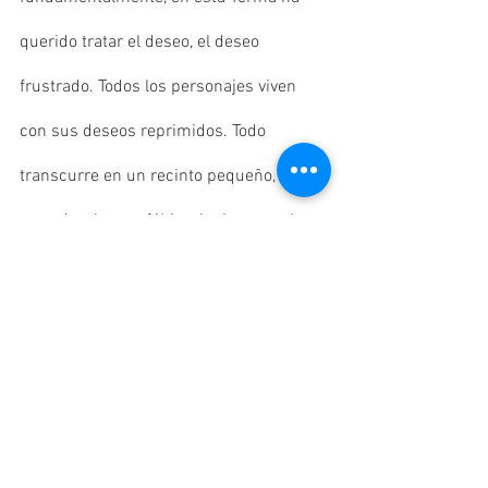
querido tratar el deseo, el deseo 
frustrado. Todos los personajes viven 
con sus deseos reprimidos. Todo 
transcurre en un recinto pequeño, 
cerrado, claustrofóbico, incluso en el 
día. Así vemos absolutamente sesgada 
la libertad, ninguno de los personajes 
hace y vive como desea.
Nos adentramos en la tensión que hay 
entre el sexo y la moralidad, género y 