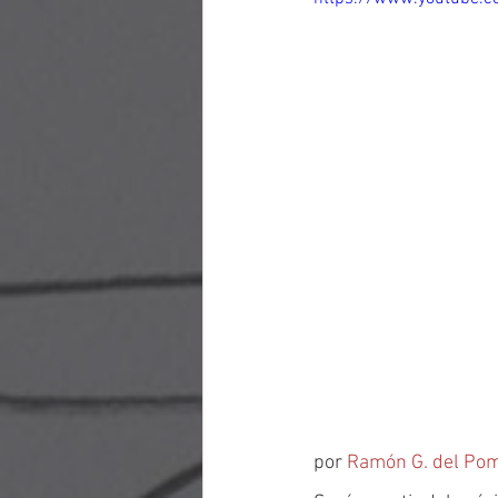
por 
Ramón G. del Po