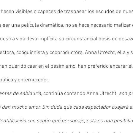
 hacen visibles o capaces de traspasar los escudos de nues
de ser una película dramática, no se hace necesario matizar e
nuestra vida lleva implícita su circunstancial dosis de desa
ectora, cooguionista y cooproductora, Anna Utrecht, ella y
han querido caer en el pesimismo, han preferido encarar e
pático y enternecedor.
ntes de sabiduría, 
continúa contando Anna Utrecht,
 son p
y dan mucho amor. Sin duda que cada espectador cuajará es
dentificación con según qué personaje, esta es una posibil