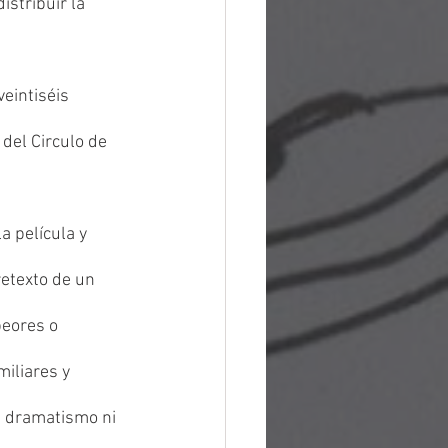
stribuir la 
eintiséis 
del Circulo de 
a película y 
retexto de un 
eores o 
iliares y 
n dramatismo ni 