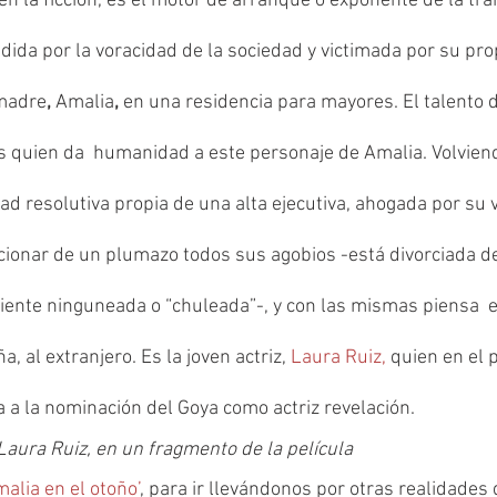
en la ficción, es el motor de arranque o exponente de la tram
dida por la voracidad de la sociedad y victimada por su prop
 madre
, 
Amalia
, 
en una residencia para mayores. El talento de
s quien da  humanidad a este personaje de Amalia. Volviendo
d resolutiva propia de una alta ejecutiva, ahogada por su v
cionar de un plumazo todos sus agobios -está divorciada d
siente ninguneada o “chuleada”-, y con las mismas piensa  e
a, al extranjero. Es la joven actriz, 
Laura Ruiz,
 quien en el 
 a la nominación del Goya como actriz revelación.
Laura Ruiz, en un fragmento de la película
malia en el otoño’
, para ir llevándonos por otras realidades 