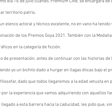
imo día 16 de julio cuando, Premium Cine, se encargará de di
r territorio patrio.
un elenco actoral y técnico excelente, no en vano ha tenido v
inación de los Premios Goya 2021. También con la Medalla 
ficos en la categoría de ficción.
 de presentación, antes de continuar con las historias de l
endo yo un bichito dado a hurgar en llagas éticas bajo el p
ilosofar, dado que todos llegaremos a la edad vetusta en p
 por la experiencia que vamos adquiriendo con aquellos fam
llegado a esta barrera hacia la caducidad, les pido que, si