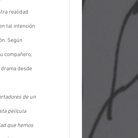
tra realidad 
n tal intención 
zón. Según 
 su compañero, 
l drama desde 
ortadores de un 
ta película 
idad que hemos 