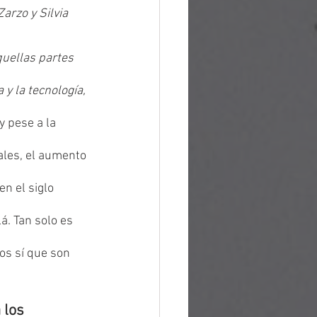
arzo y Silvia 
uellas partes 
y la tecnología, 
 y pese a la 
les, el aumento 
n el siglo 
. Tan solo es 
os sí que son 
 los 