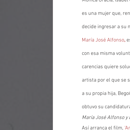
Mónica Gracia, Isabel 
es una mujer que, ren
decide ingresar a su
María José Alfonso
,
 e
con esa misma volunta
carencias quiere solu
artista por el que se 
a su propia hija, Begoñ
obtuvo su candidatura
María José Alfonso y 
Así arranca el film, 
‘A