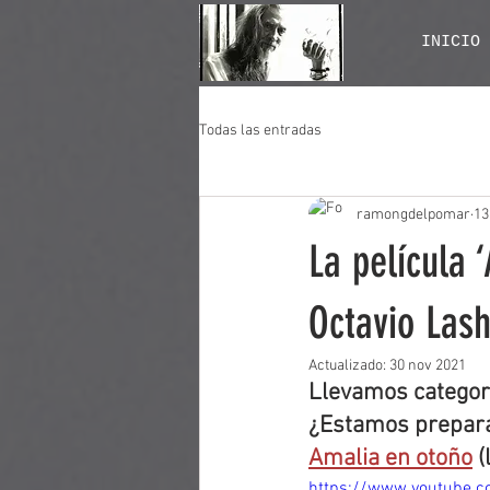
INICIO
Todas las entradas
ramongdelpomar
13
La película 
Octavio Lash
Actualizado:
30 nov 2021
Llevamos categori
¿Estamos preparad
Amalia en otoño
 (
https://www.youtube.