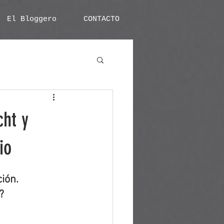
El Bloggero
CONTACTO
cht y
io
ión. 
?