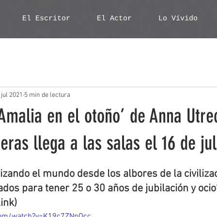
El Escritor
El Actor
Lo Vívido
 jul 2021
5 min de lectura
‘Amalia en el otoño’ de Anna Utre
eras llega a las salas el 16 de jul
zando el mundo desde los albores de la civilizac
os para tener 25 o 30 años de jubilación y ocio
link)
com/watch?v=K19c7ZNpOcc