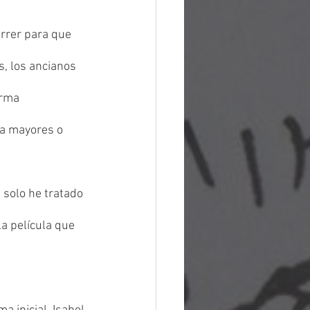
rrer para que 
, los ancianos 
orma 
ra mayores o 
olo he tratado 
a película que 