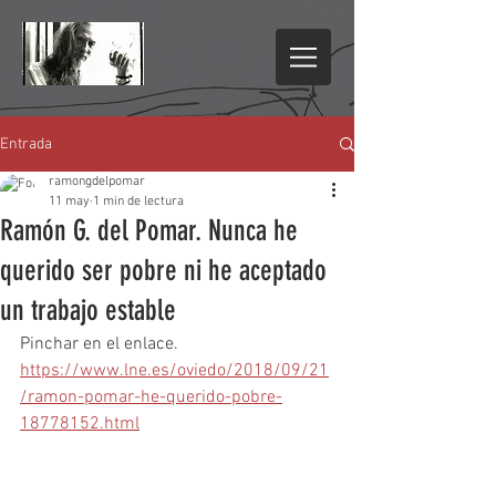
Entrada
ramongdelpomar
11 may
1 min de lectura
Ramón G. del Pomar. Nunca he
querido ser pobre ni he aceptado
un trabajo estable
Pinchar en el enlace.
https://www.lne.es/oviedo/2018/09/21
/ramon-pomar-he-querido-pobre-
18778152.html