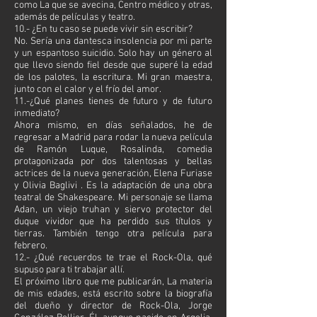
como La que se avecina, Centro médico y otras,
además de películas y teatro.
10.- ¿En tu caso se puede vivir sin escribir?
No. Sería una dantesca insolencia por mi parte
y un espantoso suicidio. Solo hay un género al
que llevo siendo fiel desde que superé la edad
de los palotes, la escritura. Mi gran maestra,
junto con el calor y el frío del amor.
11.-¿Qué planes tienes de futuro y de futuro
inmediato?
Ahora mismo, en días señalados, he de
regresar a Madrid para rodar la nueva película
de Ramón Luque, Rosalinda, comedia
protagonizada por dos talentosas y bellas
actrices de la nueva generación, Elena Furiase
y Olivia Baglivi . Es la adaptación de una obra
teatral de Shakespeare. Mi personaje se llama
Adan, un viejo truhan y siervo protector del
duque vividor que ha perdido sus títulos y
tierras. También tengo otra película para
febrero.
12.- ¿Qué recuerdos te trae el Rock-Ola, qué
supuso para ti trabajar allí.
El próximo libro que me publicarán, La materia
de mis edades, está escrito sobre la biografía
del dueño y director de Rock-Ola, Jorge