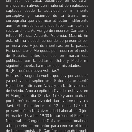
sin salir de casa, obstinado en construir
marcos narrativos con material de realidades
captadas desde la actividad de mi mente
perceptiva y haciendo de la trama una
coreografía que victimice al lector indiferente
aún. Terminada esta ardua labor, carretera y
rock and roll. Así vengo de recorrer Cantabria,
Bilbao, Murcia, Alicante, Valencia, Madrid. En
esta última ciudad fue donde se presentó por
primera vez Hijos de mentiras, en la pasada
Feria del Libro. Me queda por recorrer el resto
de España, antes de que en marzo sea
publicada por la editorial Ocho y Medio mi
siguiente novela, La materia de mis edades.
8.-¿Por qué de nuevo Asturias?
Esta es la segunda vuelta que doy por aquí, sí,
ya estuve en septiembre. Entonces presenté
Hijos de mentiras en Navia y en la Universidad
de Oviedo. Ahora repito en Oviedo, esta vez en
El Manglar el día 13 a las 19,30 y acompañado
por la música en vivo del dúo ovetense Lyla y
Javi. El día anterior, el 12 a las 17,30 la
presentaré en la Universidad Laboral de Gijón.
El martes 18 a las 19,30 lo haré en el Parador
Nacional de Cangas de Onís, preciosa localidad
a la que vine como actor para recrear el inicio
de la reconquista.. El Cantábrico español huele