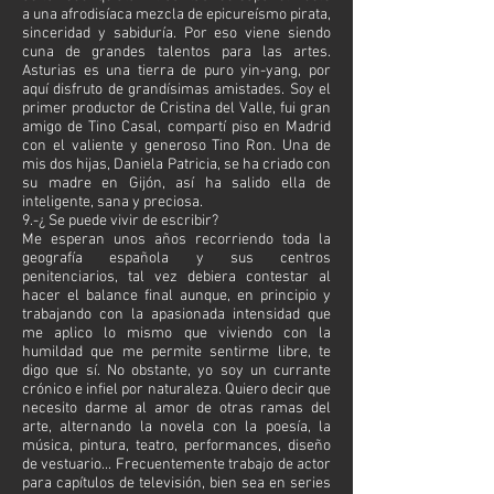
a una afrodisíaca mezcla de epicureísmo pirata,
sinceridad y sabiduría. Por eso viene siendo
cuna de grandes talentos para las artes.
Asturias es una tierra de puro yin-yang, por
aquí disfruto de grandísimas amistades. Soy el
primer productor de Cristina del Valle, fui gran
amigo de Tino Casal, compartí piso en Madrid
con el valiente y generoso Tino Ron. Una de
mis dos hijas, Daniela Patricia, se ha criado con
su madre en Gijón, así ha salido ella de
inteligente, sana y preciosa.
9.-¿ Se puede vivir de escribir?
Me esperan unos años recorriendo toda la
geografía española y sus centros
penitenciarios, tal vez debiera contestar al
hacer el balance final aunque, en principio y
trabajando con la apasionada intensidad que
me aplico lo mismo que viviendo con la
humildad que me permite sentirme libre, te
digo que sí. No obstante, yo soy un currante
crónico e infiel por naturaleza. Quiero decir que
necesito darme al amor de otras ramas del
arte, alternando la novela con la poesía, la
música, pintura, teatro, performances, diseño
de vestuario... Frecuentemente trabajo de actor
para capítulos de televisión, bien sea en series