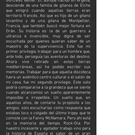
González Bellier. Él, aunque nacido en Argelia,
desciende de una familia de gitanos de Elche
que emigró cuando aquellas tierras eran
territorio francés. Así que es hijo de un gitano
levantino y de una gitana de Montpellier,
Francia, que también buscó mejor fortuna en
Orán. Su historia es la de un guerrero a
ultranza e invencible, muy digna de ser
escuchada por quienes quieran saber de un
maestro de la supervivencia. Este fue mi
primer privilegio, trabajar para un hombre que,
ante todo, perseguía las aventuras del destino.
Ahora vive retirado en estas tierras
mediterráneas, así he podido escribir sus
memorias. Trabajar para que aquella discoteca
fuera un auténtico centro cultural o el salón de
mi casa, fue mi segundo privilegio. Este solo
podría compararse a la grandeza que se siente
cuando alcanzamos un sueño aparentemente
imposible e irrepetible. Un sueño que, en
aquellos años, de contarle tu propósito a los
amigos, solo escucharías como respuesta que
estabas loco o colgado del último trippy que te
comiste con la Fanny McNamara. Pero ahí está
en la memoria del tiempo, Rock-Ola. Por
nuestro incesante y agotador trabajo vino para
la historia de España el sabor de un gran