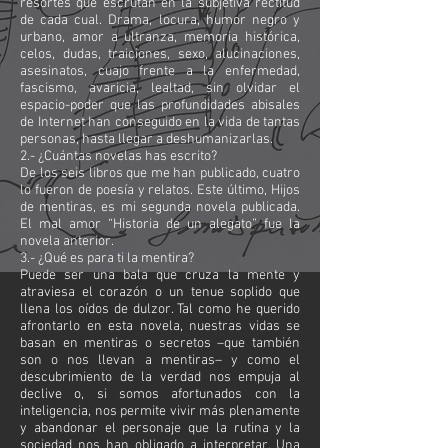
resortes que escrutan en la subjetiva rectitud
de cada cual. Drama, locura, humor negro y
urbano, amor a ultranza, memoria histórica,
celos, dudas, traiciones, sexo, alucinaciones,
asesinatos, cuajo frente a la enfermedad,
fascismo, avaricia, lealtad, sin olvidar el
espacio-poder que las profundidades abisales
de Internet han conseguido en la vida de tantas
personas, hasta llegar a deshumanizarlas.
2.- ¿Cuántas novelas has escrito?
De los seis libros que me han publicado, cuatro
lo fueron de poesía y relatos. Este último, Hijos
de mentiras, es mi segunda novela publicada.
El mal amor “Historia de un alegato” fue la
novela anterior.
3.- ¿Qué es para ti la mentira?
Puede ser una bala que cruza la mente y
atraviesa el corazón o un tenue soplido que
llena los oídos de dulzor. Tal como he querido
afrontarlo en esta novela, nuestras vidas se
basan en mentiras o secretos –que también
son o nos llevan a mentiras– y como el
descubrimiento de la verdad nos empuja al
declive o, si somos afortunados con la
inteligencia, nos permite vivir más plenamente
y abandonar el personaje que la rutina y la
sociedad nos han obligado a interpretar. Una