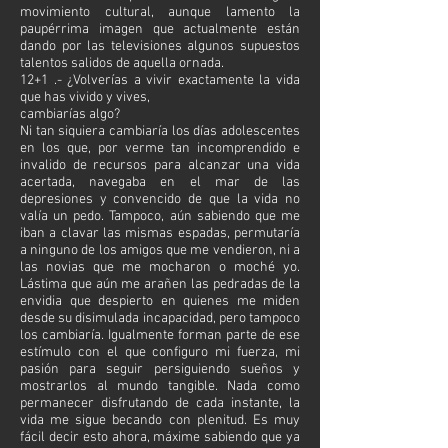
movimiento cultural, aunque lamento la
paupérrima imagen que actualmente están
dando por las televisiones algunos supuestos
talentos salidos de aquella ornada.
12+1 .- ¿Volverías a vivir exactamente la vida
que has vivido y vives,
cambiarías algo?
Ni tan siquiera cambiaría los días adolescentes
en los que, por verme tan incomprendido e
invalido de recursos para alcanzar una vida
acertada, navegaba en el mar de las
depresiones y convencido de que la vida no
valía un pedo. Tampoco, aún sabiendo que me
iban a clavar las mismas espadas, permutaría
a ninguno de los amigos que me vendieron, ni a
las novias que me mocharon o moché yo.
Lástima que aún me arañen las pedradas de la
envidia que despierto en quienes me miden
desde su disimulada incapacidad, pero tampoco
los cambiaría. Igualmente forman parte de ese
estímulo con el que configuro mi fuerza, mi
pasión para seguir persiguiendo sueños y
mostrarlos al mundo tangible. Nada como
permanecer disfrutando de cada instante, la
vida me sigue becando con plenitud. Es muy
fácil decir esto ahora, máxime sabiendo que ya