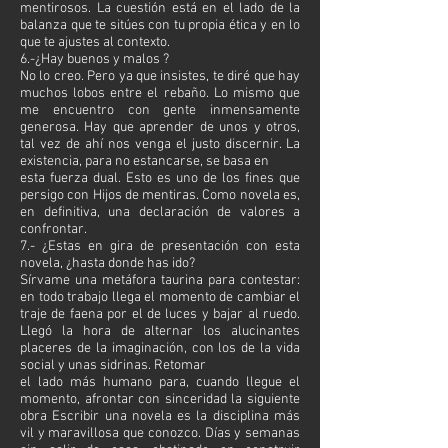
mentirosos. La cuestión está en el lado de la
balanza que te sitúes con tu propia ética y en lo
que te ajustes al contexto.
6.-¿Hay buenos y malos ?
No lo creo. Pero ya que insistes, te diré que hay
muchos lobos entre el rebaño. Lo mismo que
me encuentro con gente inmensamente
generosa. Hay que aprender de unos y otros,
tal vez de ahí nos venga el justo discernir. La
existencia, para no estancarse, se basa en
esta fuerza dual. Esto es uno de los fines que
persigo con Hijos de mentiras. Como novela es,
en definitiva, una declaración de valores a
confrontar.
7.- ¿Estas en gira de presentación con esta
novela, ¿hasta donde has ido?
Sírvame una metáfora taurina para contestar:
en todo trabajo llega el momento de cambiar el
traje de faena por el de luces y bajar al ruedo.
Llegó la hora de alternar los alucinantes
placeres de la imaginación, con los de la vida
social y unas sidrinas. Retomar
el lado más humano para, cuando llegue el
momento, afrontar con sinceridad la siguiente
obra Escribir una novela es la disciplina más
vil y maravillosa que conozco. Días y semanas