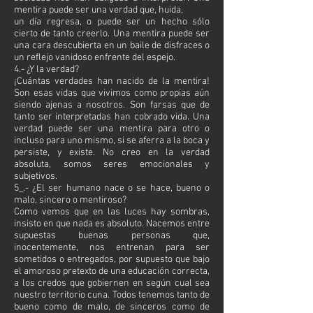
mentira puede ser una verdad que, huida,
un día regresa, o puede ser un hecho sólo
cierto de tanto creerlo. Una mentira puede ser
una cara descubierta en un baile de disfraces o
un reflejo vanidoso enfrente del espejo.
4.- ¿Y la verdad?
¡Cuántas verdades han nacido de la mentira!
Son esas vidas que vivimos como propias aún
siendo ajenas a nosotros. Son farsas que de
tanto ser interpretadas han cobrado vida. Una
verdad puede ser una mentira para otro o
incluso para uno mismo, si se aferra a la boca y
persiste, y existe. No creo en la verdad
absoluta, somos seres emocionales y
subjetivos.
5_.- ¿El ser humano nace o se hace, bueno o
malo, sincero o mentiroso?
Como vemos que en las luces hay sombras,
insisto en que nada es absoluto. Nacemos entre
supuestas buenas personas que,
inocentemente, nos entrenan para ser
sometidos o entregados, por supuesto que bajo
el amoroso pretexto de una educación correcta,
a los credos que gobiernen en según cual sea
nuestro territorio cuna. Todos tenemos tanto de
bueno como de malo, de sinceros como de