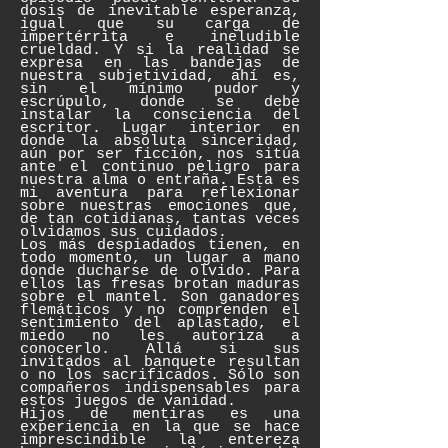
dosis de inevitable esperanza,
igual que su carga de
impertérrita e ineludible
crueldad. Y si la realidad se
expresa en las bandejas de
nuestra subjetividad, ahí es,
sin el mínimo pudor y
escrúpulo, donde se debe
instalar la consciencia del
escritor. Lugar interior en
donde la absoluta sinceridad,
aún por ser ficción, nos sitúa
ante el continuo peligro para
nuestra alma o entraña. Esta es
mi aventura para reflexionar
sobre nuestras emociones que,
de tan cotidianas, tantas veces
olvidamos sus cuidados.
Los más despiadados tienen, en
todo momento, un lugar a mano
donde ducharse de olvido. Para
ellos las fresas brotan maduras
sobre el mantel. Son ganadores
flemáticos y no comprenden el
sentimiento del aplastado, el
miedo no les autoriza a
conocerlo. Allá si sus
invitados al banquete resultan
o no los sacrificados. Sólo son
compañeros indispensables para
estos juegos de vanidad.
Hijos de mentiras es una
experiencia en la que se hace
imprescindible la entereza