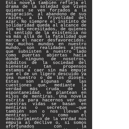
Esta novela también refleja el
drama de la soledad que viven
quienes se ven forzados a la
emigración, al abandono de sus
raíces, a la frivolidad del
azar. No siempre el instinto de
solidaridad queda al alcance de
los más necesitados, de quienes
el sentido de la existencia no
va más allá de la fatalidad que
marca el nacer desfavorecidos.
Hay muchos mundos en nuestro
mundo, son realidades ajenas
que subsisten a nuestro lado
como puertas abiertas hacia
donde ninguno de nosotros,
súbditos de la sociedad del
bienestar, tan propensos
estamos a caer sin más empuje
que el de un ligero descuido ya
sea nuestro o de los dioses.
Estas son algunas de las
cuestiones que, mediante la
verdad más cruda de la
espontaneidad, se plantean en
Hijos de mentiras. Una novela
escrita para hacernos ver que
nuestras vidas se basan en
mentiras o secretos –que
también son o nos llevan a
mentiras– y como el
descubrimiento de la verdad nos
empuja al declive o, si somos
afortunados con la