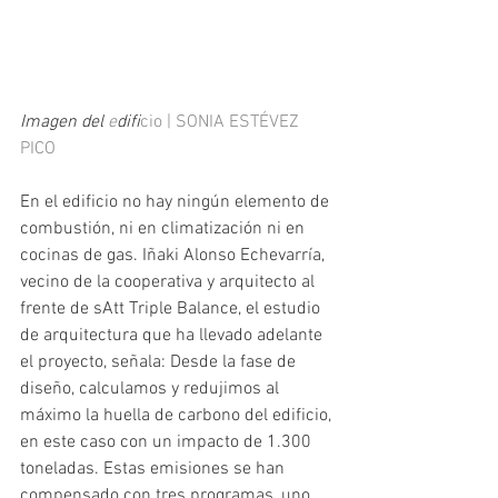
Imagen del 
e
difi
cio | SONIA ESTÉVEZ 
PICO
En el edificio no hay ningún elemento de 
combustión, ni en climatización ni en 
cocinas de gas. Iñaki Alonso Echevarría, 
vecino de la cooperativa y arquitecto al 
frente de sAtt Triple Balance, el estudio 
de arquitectura que ha llevado adelante 
el proyecto, señala: Desde la fase de 
diseño, calculamos y redujimos al 
máximo la huella de carbono del edificio, 
en este caso con un impacto de 1.300 
toneladas. Estas emisiones se han 
compensado con tres programas, uno 