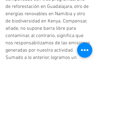
de reforestación en Guadalajara, otro de 
energías renovables en Namibia y otro 
de biodiversidad en Kenya. Compensar, 
añade, no supone barra libre para 
contaminar, al contrario, significa que 
nos responsabilizamos de las emisiones 
generadas por nuestra actividad. 
Sumado a lo anterior, logramos un 
edificio con certificado CO2nulo. 
Además, también se recicla el agua de 
la lluvia y reutilizamos las aguas grises, 
con una estimación de ahorro de 750.00 
litros cada año.
Construir la casa común: el 
apoyo mutuo
En esta comunidad se articula de otro 